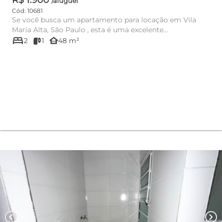
/aluguel
Cód: 10681
Se você busca um apartamento para locação em Vila
Maria Alta, São Paulo , esta é uma excelente
bed
oportunidade para morar...
other_houses
2
1
48 m²
chevron_left
chevron_right