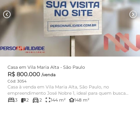
chevron_left
chevron_right
Casa em Vila Maria Alta - São Paulo
R$ 800.000
/venda
Cód: 3054
Casa à venda em Vila Maria Alta, São Paulo, no
empreendimento José Nobre 1, ideal para quem busca
bed
directions_car
conforto, praticidade...
fullscreen
other_houses
3
2
2
144 m²
148 m²