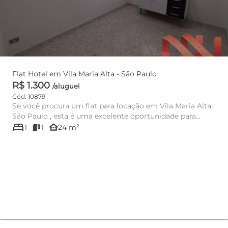
Flat Hotel em Vila Maria Alta - São Paulo
R$ 1.300
/aluguel
Cód: 10879
Se você procura um flat para locação em Vila Maria Alta,
São Paulo , esta é uma excelente oportunidade para
bed
morar com ...
other_houses
1
1
24 m²