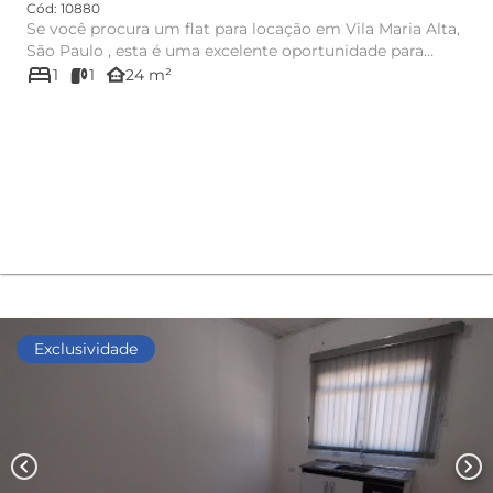
Cód: 10880
Se você procura um flat para locação em Vila Maria Alta,
São Paulo , esta é uma excelente oportunidade para
bed
morar com ...
other_houses
1
1
24 m²
Exclusividade
chevron_left
chevron_right