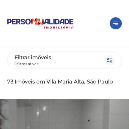
notes
Filtrar imóveis
page_info
5 filtros ativos
73 Imóveis
em Vila Maria Alta
, São Paulo