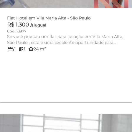
Flat Hotel em Vila Maria Alta - São Paulo
R$ 1.300
/aluguel
Cód: 10877
Se você procura um flat para locação em Vila Maria Alta,
São Paulo , esta é uma excelente oportunidade para
bed
morar com ...
other_houses
1
1
24 m²