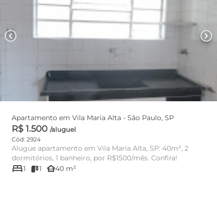
chevron_left
chevron_right
Apartamento em Vila Maria Alta - São Paulo, SP
R$ 1.500
/aluguel
Cód: 2924
Alugue apartamento em Vila Maria Alta, SP: 40m², 2
dormitórios, 1 banheiro, por R$1500/mês. Confira!
bed
other_houses
1
1
40 m²