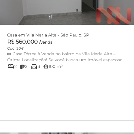
Casa em Vila Maria Alta - São Paulo, SP
R$ 560.000
/venda
Cód: 3041
🏡 Casa Térrea à Venda no bairro da Vila Maria Alta –
Ótima Localização! Se você busca um imóvel espaçoso e
bed
directions_car
bem loc...
other_houses
2
2
3
100 m²