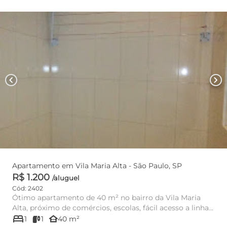
chevron_left
chevron_right
Apartamento em Vila Maria Alta - São Paulo, SP
R$ 1.200
/aluguel
Cód: 2402
Ótimo apartamento de 40 m² no bairro da Vila Maria
Alta, próximo de comércios, escolas, fácil acesso a linha
bed
de ônibus....
other_houses
1
1
40 m²