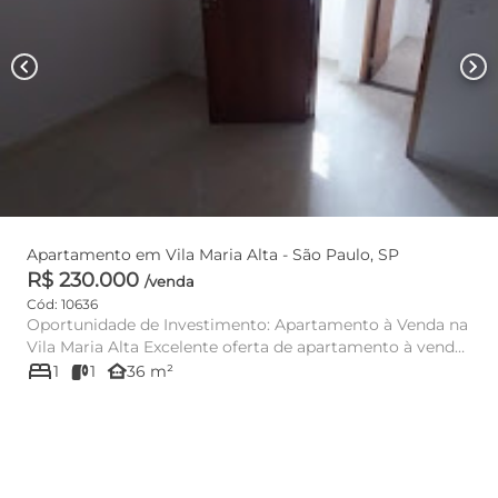
chevron_left
chevron_right
Apartamento em Vila Maria Alta - São Paulo, SP
R$ 230.000
/venda
Cód: 10636
Oportunidade de Investimento: Apartamento à Venda na
Vila Maria Alta Excelente oferta de apartamento à venda
bed
na Vila ...
other_houses
1
1
36 m²