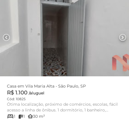
chevron_left
chevron_right
Casa em Vila Maria Alta - São Paulo, SP
R$ 1.100
/aluguel
Cód: 10825
Ótima localização, próximo de comércios, escolas, fácil
acesso a linha de ônibus. 1 dormitório, 1 banheiro,
bed
cozinha...
other_houses
1
1
30 m²