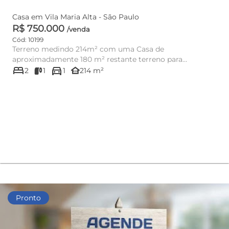
Casa em Vila Maria Alta - São Paulo
R$ 750.000
/venda
Cód: 10199
Terreno medindo 214m² com uma Casa de
aproximadamente 180 m² restante terreno para
bed
directions_car
construção, no bairro de Vila Maria ...
other_houses
2
1
1
214 m²
Pronto