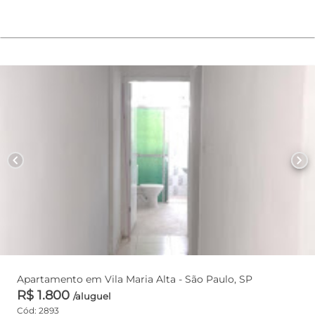
chevron_left
chevron_right
Apartamento em Vila Maria Alta - São Paulo, SP
R$ 1.800
/aluguel
Cód: 2893