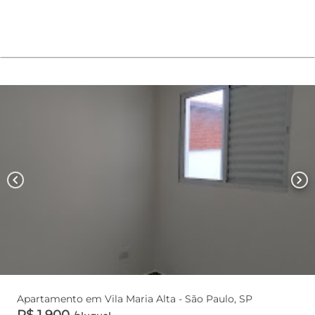
chevron_left
chevron_right
Apartamento em Vila Maria Alta - São Paulo, SP
R$ 1.900