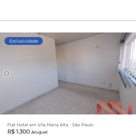
Exclusividade
chevron_left
chevron_right
Flat Hotel em Vila Maria Alta - São Paulo
R$ 1.300
/aluguel