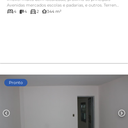
Avenidas mercados escolas e padarias, e outros. Terreno
bed
directions_car
ótim...
other_houses
4
4
2
344 m²
Pronto
chevron_left
chevron_right