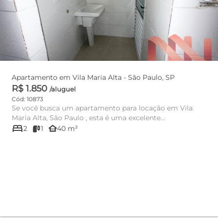
Apartamento em Vila Maria Alta - São Paulo, SP
R$ 1.850
/aluguel
Cód: 10873
Se você busca um apartamento para locação em Vila
Maria Alta, São Paulo , esta é uma excelente
bed
oportunidade para morar...
other_houses
2
1
40 m²