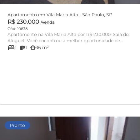
Apartamento em Vila Maria Alta - São Paulo, SP
R$ 230.000
/venda
Cód: 10638
Apartamento na Vila Maria Alta por R$ 230.000: Saia do
Aluguel! Você encontrou a melhor oportunidade de
bed
apartamento n...
other_houses
1
1
36 m²
Pronto