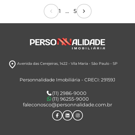
chevron_left
chevron_right
1 ... 5
room
Avenida das Cerejeiras, 1422
- Vila Maria
- São Paulo
- SP
Personnalidade Imobiliária - CRECI: 29159J
(11) 2986-9000
(11) 96255-9000
faleconosco@personnalidade.com.br