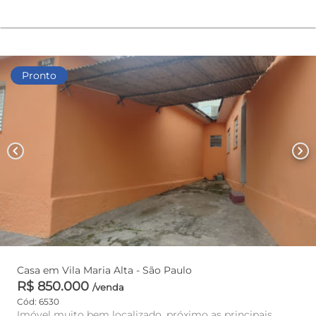
Pronto
chevron_left
chevron_right
Casa em Vila Maria Alta - São Paulo
R$ 850.000
/venda
Cód: 6530
Imóvel muito bem localizado, próximo as principais