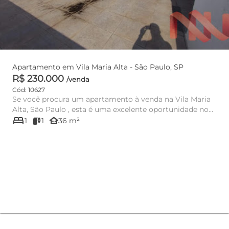
Apartamento em Vila Maria Alta - São Paulo, SP
R$ 230.000
/venda
Cód: 10627
Se você procura um apartamento à venda na Vila Maria
Alta, São Paulo , esta é uma excelente oportunidade no
bed
Cond. Edi...
other_houses
1
1
36 m²