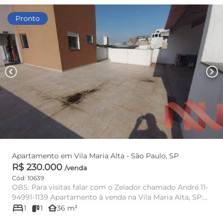
Pronto
chevron_left
chevron_right
Apartamento em Vila Maria Alta - São Paulo, SP
R$ 230.000
/venda
Cód: 10639
OBS: Para visitas falar com o Zelador chamado André 11-
94991-1139 Apartamento à venda na Vila Maria Alta, SP:
bed
36m², 1 do...
other_houses
1
1
36 m²