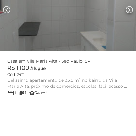
chevron_left
chevron_right
Casa em Vila Maria Alta - São Paulo, SP
R$ 1.100
/aluguel
Cód: 2412
Belíssimo apartamento de 33,5 m² no bairro da Vila
Maria Alta, próximo de comércios, escolas, fácil acesso a
bed
linha de ô...
other_houses
1
1
34 m²