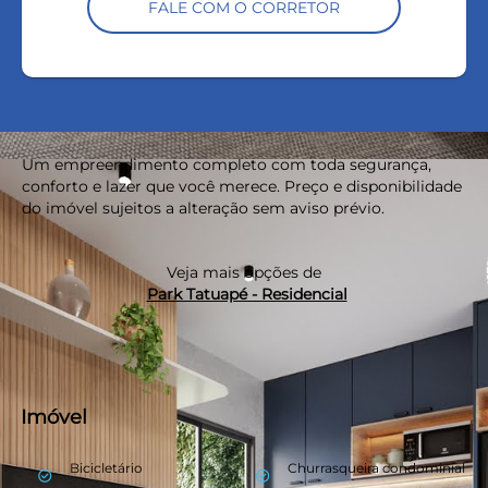
FALE COM O CORRETOR
Um empreendimento completo com toda segurança,
conforto e lazer que você merece. Preço e disponibilidade
do imóvel sujeitos a alteração sem aviso prévio.
Veja mais opções de
Park Tatuapé - Residencial
Imóvel
Bicicletário
Churrasqueira condominial
check_circle_outline
check_circle_outline