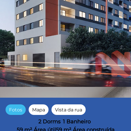
Fotos
Mapa
Vista da rua
2 Dorms
1 Banheiro
59 m² Área útil
59 m² Área construída