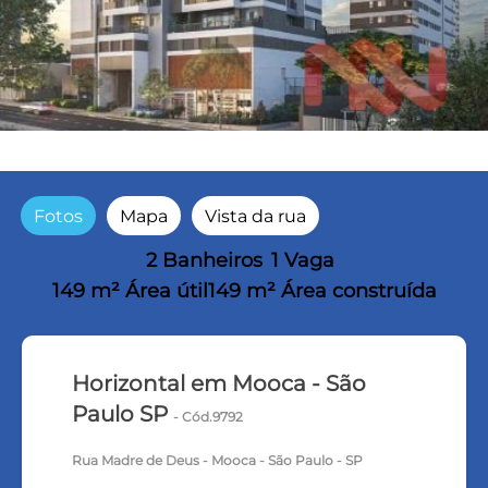
Fotos
Mapa
Vista da rua
2 Banheiros
1 Vaga
149 m² Área útil
149 m² Área construída
Horizontal em Mooca - São
Paulo SP
- Cód.9792
Rua Madre de Deus - Mooca - São Paulo - SP