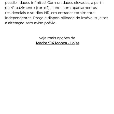
possibilidades infinitas! Com unidades elevadas, a partir
do 4º pavimento (torre 1), conta com apartamentos
residenciais e studios NR, em entradas totalmente
independentes. Preço e disponibilidade do imóvel sujeitos
a alteração sem aviso prévio.
keyboard_backspace
Veja mais opções de
Madre 914 Mooca - Lojas
SIMULE O FINANCIAMENTO
COMPARTILHAR
keyboard_backspace
VOLTAR