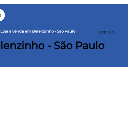
a
Loja à venda em Belenzinho - São Paulo
Cód: 9232
lenzinho - São Paulo
São Paulo - SP
ea construída