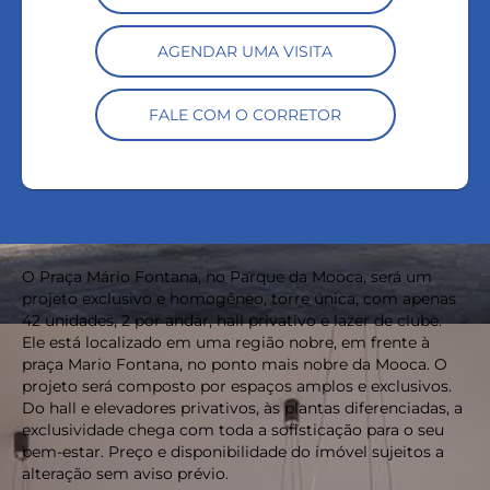
AGENDAR UMA VISITA
FALE COM O CORRETOR
O Praça Mário Fontana, no Parque da Mooca, será um
projeto exclusivo e homogêneo, torre única, com apenas
42 unidades, 2 por andar, hall privativo e lazer de clube.
Ele está localizado em uma região nobre, em frente à
praça Mario Fontana, no ponto mais nobre da Mooca. O
projeto será composto por espaços amplos e exclusivos.
Do hall e elevadores privativos, às plantas diferenciadas, a
exclusividade chega com toda a sofisticação para o seu
bem-estar. Preço e disponibilidade do imóvel sujeitos a
alteração sem aviso prévio.