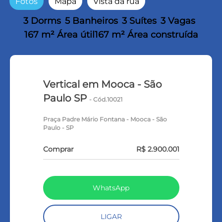
Fotos
Mapa
Vista da rua
3 Dorms
5 Banheiros
3 Suítes
3 Vagas
167 m² Área útil
167 m² Área construída
Vertical em Mooca - São
Paulo SP
- Cód.10021
Praça Padre Mário Fontana - Mooca - São
Paulo - SP
Comprar
R$ 2.900.001
WhatsApp
LIGAR