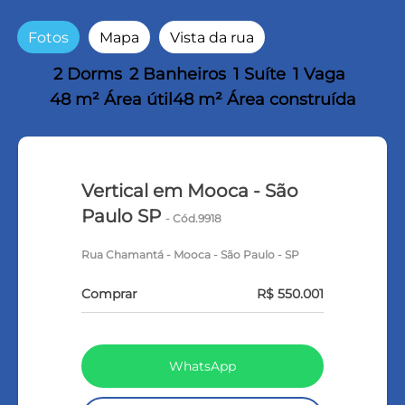
Fotos
Mapa
Vista da rua
2 Dorms
2 Banheiros
1 Suíte
1 Vaga
48 m² Área útil
48 m² Área construída
Vertical em Mooca - São
Paulo SP
- Cód.9918
Rua Chamantá - Mooca - São Paulo - SP
Comprar
R$ 550.001
WhatsApp