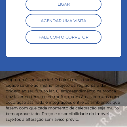
LIGAR
AGENDAR UMA VISITA
FALE COM O CORRETOR
Supremo é ser superior! O bairro mais tradicional da
cidade se une ao melhor projeto da região para dar
origem ao seu futuro lar. O empreendimento na Mooca
traz lazer no térreo e no rooftop, com áreas comuns com
decoração assinada e integrações entre os ambientes que
fazem com que cada momento de celebração seja muito
bem aproveitado. Preço e disponibilidade do imóvel
sujeitos a alteração sem aviso prévio.