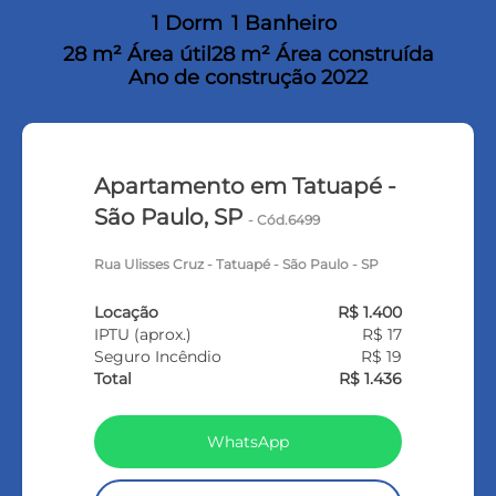
1 Dorm
1 Banheiro
28 m² Área útil
28 m² Área construída
Ano de construção 2022
Apartamento em Tatuapé -
São Paulo, SP
- Cód.6499
Rua Ulisses Cruz - Tatuapé - São Paulo - SP
Locação
R$ 1.400
IPTU (aprox.)
R$ 17
Seguro Incêndio
R$ 19
Total
R$ 1.436
WhatsApp