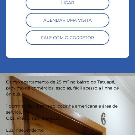
LIGAR
AGENDAR UMA VISITA
FALE COM O CORRETOR
Ótimo apartamento de 28 m² no bairro do Tatuapé,
próximo de comércios, escolas, fácil acesso a linha de
ônibus.
1 dormitório, 1 banheiro, cozinha americana e área de
serviço.
Obs: Prédio sem elevador.
Luz independente.