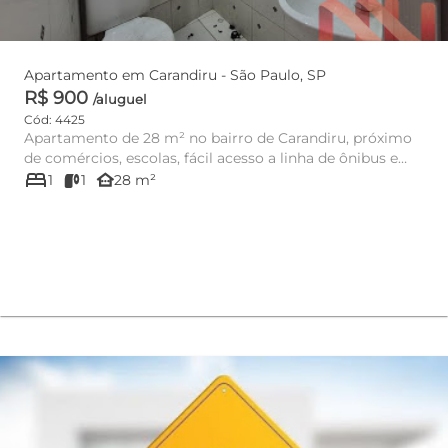
Apartamento em Carandiru - São Paulo, SP
R$ 900
/aluguel
Cód: 4425
Apartamento de 28 m² no bairro de Carandiru, próximo
de comércios, escolas, fácil acesso a linha de ônibus e
bed
metrô. Ide...
other_houses
1
1
28 m²