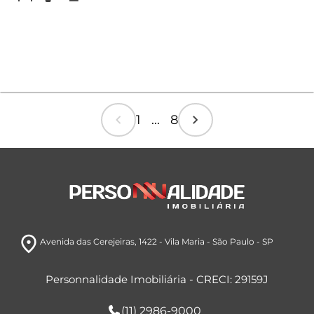
chevron_left
chevron_right
1 ... 8
room
Avenida das Cerejeiras, 1422
- Vila Maria
- São Paulo
- SP
Personnalidade Imobiliária - CRECI: 29159J
(11) 2986-9000