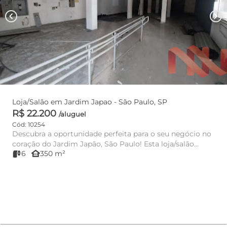
chevron_left
chevron_right
Loja/Salão em Jardim Japao - São Paulo, SP
R$ 22.200
/aluguel
Cód: 10254
Descubra a oportunidade perfeita para o seu negócio no
coração do Jardim Japão, São Paulo! Esta loja/salão
other_houses
6
350 m²
impressionan...