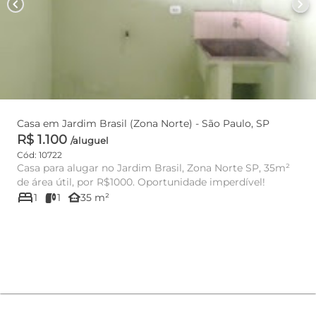
chevron_left
chevron_right
Casa em Jardim Brasil (Zona Norte) - São Paulo, SP
R$ 1.100
/aluguel
Cód: 10722
Casa para alugar no Jardim Brasil, Zona Norte SP, 35m²
de área útil, por R$1000. Oportunidade imperdível!
bed
other_houses
1
1
35 m²