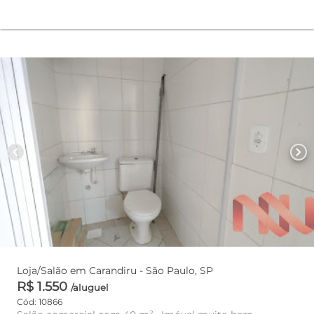
chevron_left
chevron_right
Loja/Salão em Carandiru - São Paulo, SP
R$ 1.550
/aluguel
Cód: 10866