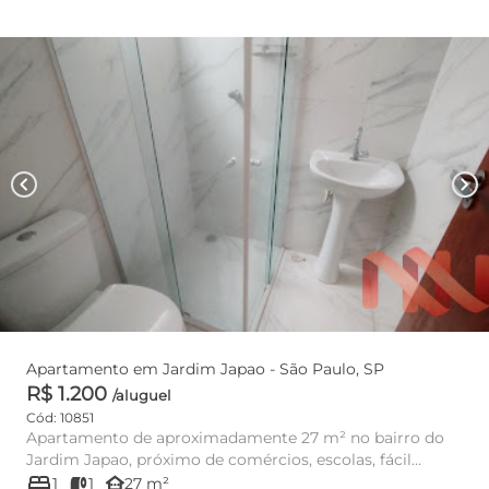
chevron_left
chevron_right
Apartamento em Jardim Japao - São Paulo, SP
R$ 1.200
/aluguel
Cód: 10851
Apartamento de aproximadamente 27 m² no bairro do
Jardim Japao, próximo de comércios, escolas, fácil
bed
acesso a linha de ô...
other_houses
1
1
27 m²