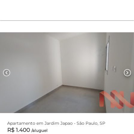
chevron_left
chevron_right
Apartamento em Jardim Japao - São Paulo, SP
R$ 1.400
/aluguel