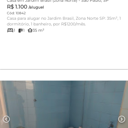
Casa em Jardim Brasil (zona Norte) - São Paulo, SP
R$ 1.100
/aluguel
Cód: 10842
Casa para alugar no Jardim Brasil, Zona Norte SP: 35m², 1
dormitório, 1 banheiro, por R$1200/mês.
bed
other_houses
1
1
35 m²
chevron_left
chevron_right