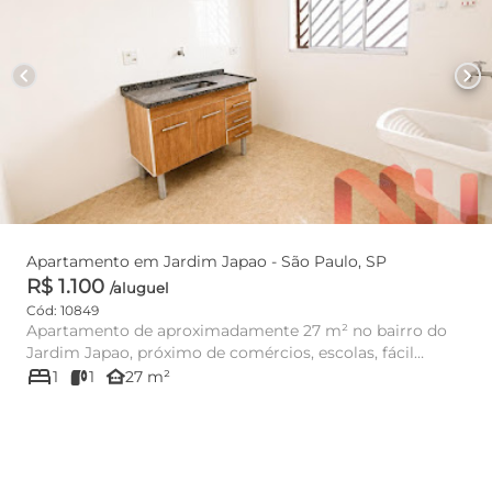
chevron_left
chevron_right
Apartamento em Jardim Japao - São Paulo, SP
R$ 1.100
/aluguel
Cód: 10849
Apartamento de aproximadamente 27 m² no bairro do
Jardim Japao, próximo de comércios, escolas, fácil
bed
acesso a linha de ô...
other_houses
1
1
27 m²