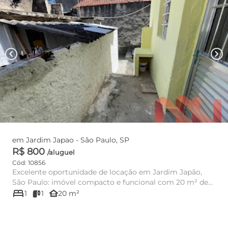
chevron_left
chevron_right
em Jardim Japao - São Paulo, SP
R$ 800
/aluguel
Cód: 10856
Excelente oportunidade de locação em Jardim Japão,
São Paulo: imóvel compacto e funcional com 20 m² de
bed
área útil, ideal...
other_houses
1
1
20 m²