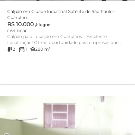
Galpão em Cidade Industrial Satélite de São Paulo -
Guarulho...
R$ 10.000
/aluguel
Cód: 10886
Galpão para Locação em Guarulhos – Excelente
Localização! Ótima oportunidade para empresas que
directions_car
buscam um espaço estra...
other_houses
2
1
280 m²