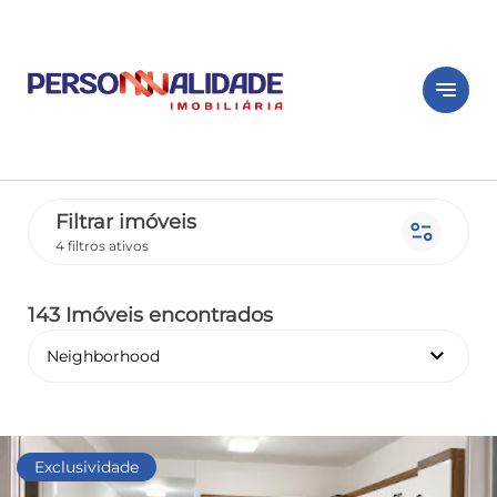
notes
Filtrar imóveis
page_info
4 filtros ativos
143 Imóveis encontrados
keyboard_arrow_down
Neighborhood
Exclusividade