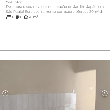
Cód: 10408
Descubra o seu novo lar no coração do Jardim Japão, em
São Paulo! Este apartamento compacto oferece 30m² de
bed
área útil, ...
other_houses
1
1
30 m²
chevron_left
chevron_right