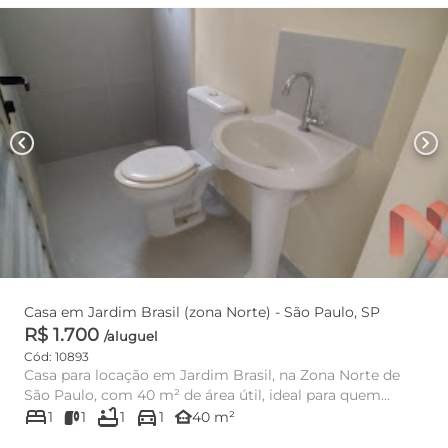
chevron_left
chevron_right
Casa em Jardim Brasil (zona Norte) - São Paulo, SP
R$ 1.700
/aluguel
Cód: 10893
Casa para locação em Jardim Brasil, na Zona Norte de
São Paulo, com 40 m² de área útil, ideal para quem
bed
bathtub
directions_car
busca praticida...
other_houses
1
1
1
1
40 m²