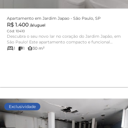
Apartamento em Jardim Japao - São Paulo, SP
R$ 1.400
/aluguel
Cód: 10410
Descubra o seu novo lar no coração do Jardim Japão, em
São Paulo! Este apartamento compacto e funcional
bed
oferece 30m² de...
other_houses
1
1
30 m²
Exclusividade