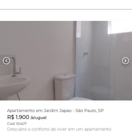
chevron_left
chevron_right
Apartamento em Jardim Japao - São Paulo, SP
R$ 1.900
/aluguel
Cód: 10407
Descubra o conforto de viver em um apartamento