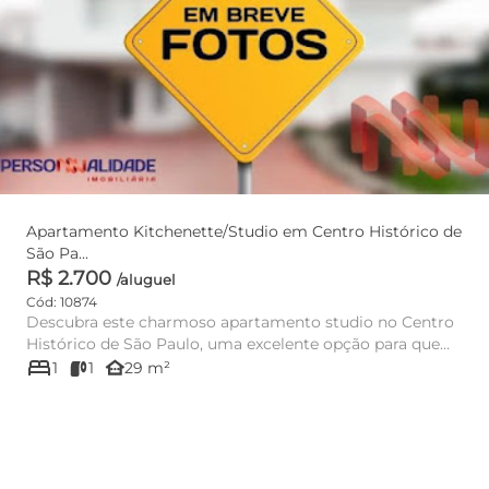
Apartamento Kitchenette/Studio em Centro Histórico de
São Pa...
R$ 2.700
/aluguel
Cód: 10874
Descubra este charmoso apartamento studio no Centro
Histórico de São Paulo, uma excelente opção para quem
bed
busca pratici...
other_houses
1
1
29 m²