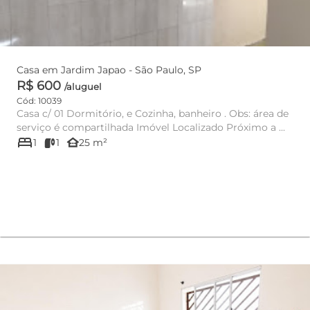
Casa em Jardim Japao - São Paulo, SP
R$ 600
/aluguel
Cód: 10039
Casa c/ 01 Dormitório, e Cozinha, banheiro . Obs: área de
serviço é compartilhada Imóvel Localizado Próximo a ...
bed
other_houses
1
1
25 m²